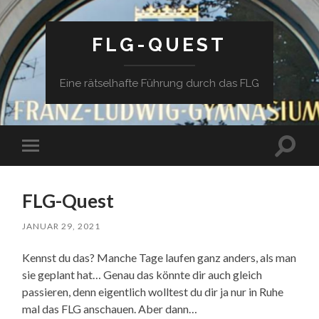
FLG-QUEST
Eine rätselhafte Führung durch das FLG
Suchfe
Mobile-
ein-/a
Menü
ein-/ausblenden
FLG-Quest
JANUAR 29, 2021
Kennst du das? Manche Tage laufen ganz anders, als man
sie geplant hat… Genau das könnte dir auch gleich
passieren, denn eigentlich wolltest du dir ja nur in Ruhe
mal das FLG anschauen. Aber dann…